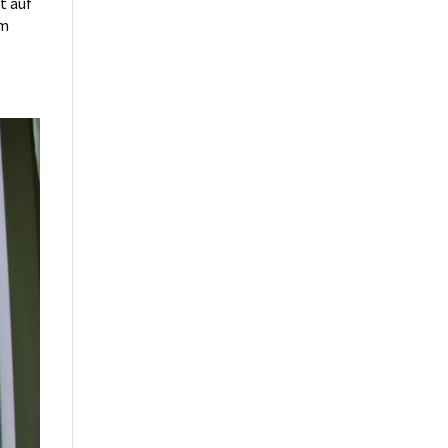
t auf
am