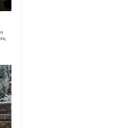
en
eln,