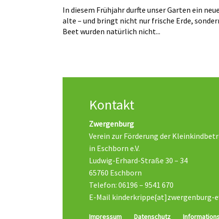
In diesem Frühjahr durfte unser Garten ein neu
alte – und bringt nicht nur frische Erde, sonde
Beet wurden natürlich nicht...
Kontakt
Zwergenburg
Verein zur Förderung der Kleinkindbet
in Eschborn e.V.
Ludwig-Erhard-Straße 30 – 34
65760 Eschborn
Telefon: 06196 – 9541 670
E-Mail kinderkrippe{at]zwergenburg-e
Impressum
Datenschutz
Informations