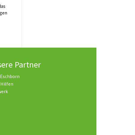
das
igen
ere Partner
 Eschborn
 Hilfen
werk