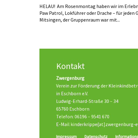
HELAU! Am Rosenmontag haben wir im Erlebnisha
Paw Patrol, Lokführer oder Drache – für jede
Mitsingen, der Gruppenraum war mit...
Kontakt
Zwergenburg
Verein zur Förderung der Kleinkindbet
in Eschborn e.V.
Ludwig-Erhard-Straße 30 – 34
65760 Eschborn
Telefon: 06196 – 9541 670
E-Mail kinderkrippe{at]zwergenburg-e
Impressum
Datenschutz
Informations