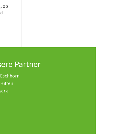
, ob
nd
ere Partner
 Eschborn
 Hilfen
werk