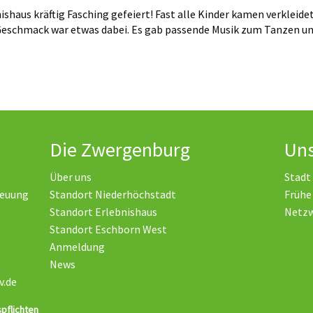
us kräftig Fasching gefeiert! Fast alle Kinder kamen verkleidet
n Geschmack war etwas dabei. Es gab passende Musik zum Tanzen u
Die Zwergenburg
Uns
Über uns
Stadt
reuung
Standort Niederhöchstadt
Frühe
Standort Erlebnishaus
Netz
Standort Eschborn West
Anmeldung
News
v.de
pflichten