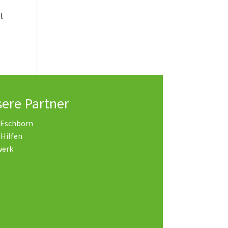
l
ere Partner
 Eschborn
 Hilfen
werk