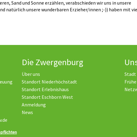
eren, Sand und Sonne erzählen, verabschieden wir uns in unsere
d natürlich unsere wunderbaren Erzieher/innen ;-)) haben mit vie
Die Zwergenburg
Uns
Über uns
Stadt
reuung
Standort Niederhöchstadt
Frühe
Standort Erlebnishaus
Netz
Standort Eschborn West
Anmeldung
News
v.de
pflichten