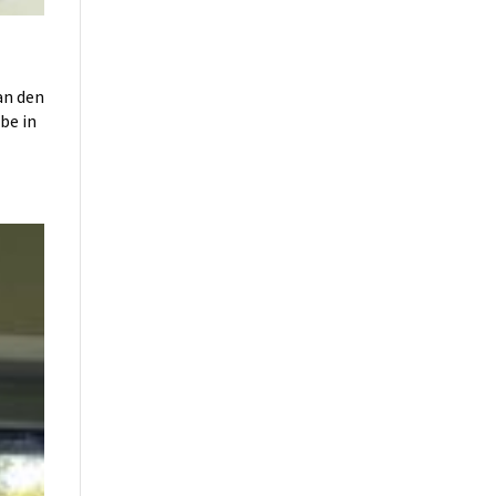
an den
be in